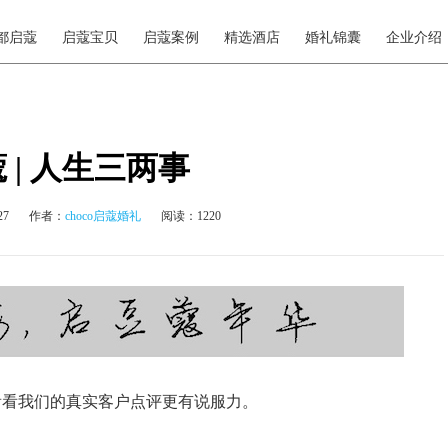
都启蔻
启蔻宝贝
启蔻案例
精选酒店
婚礼锦囊
企业介绍
 | 人生三两事
27
作者：
choco启蔻婚礼
阅读：1220
看看我们的真实客户点评更有说服力。