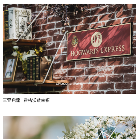
三亚启蔻 | 霍格沃兹幸福