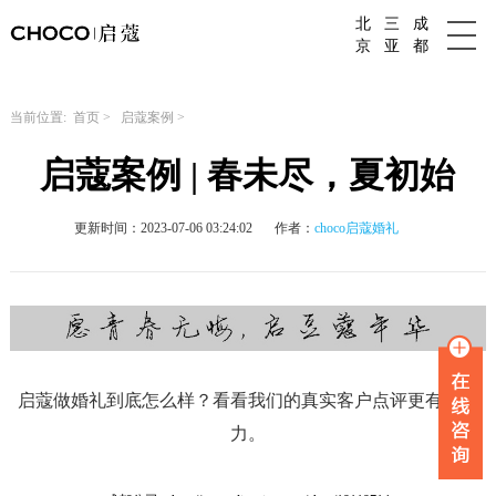
北
三
成
成都婚庆公司
京
亚
都
当前位置:
首页
>
启蔻案例
>
启蔻案例 | 春未尽，夏初始
更新时间：2023-07-06 03:24:02
作者：
choco启蔻婚礼
启蔻做婚礼到底怎么样？看看我们的真实客户点评更有说服
力。