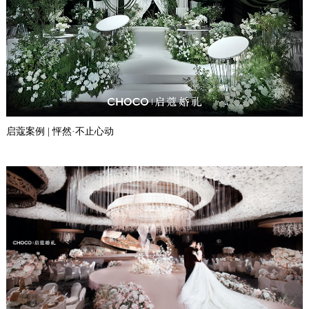
启蔻案例 | 怦然·不止心动