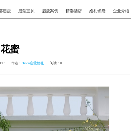
都启蔻
启蔻宝贝
启蔻案例
精选酒店
婚礼锦囊
企业介绍
花蜜
:15
作者：
choco启蔻婚礼
阅读：0