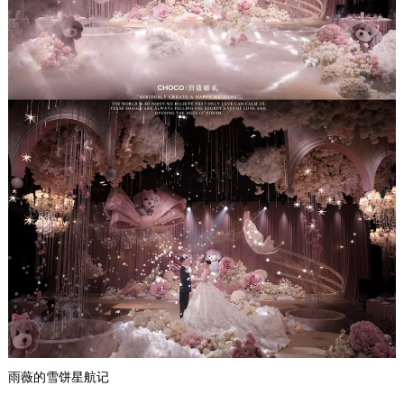
雨薇的雪饼星航记