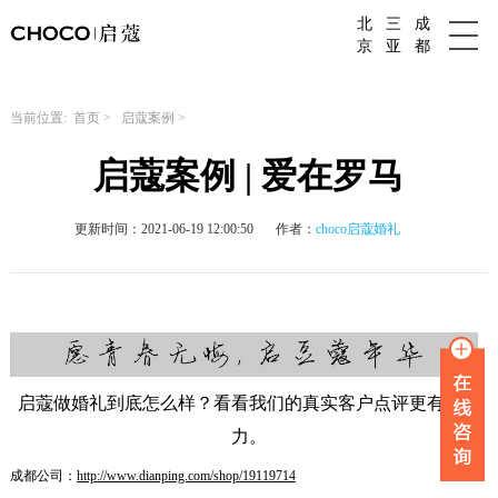
北
三
成
成都婚庆公司
京
亚
都
当前位置:
首页
>
启蔻案例
>
启蔻案例 | 爱在罗马
更新时间：2021-06-19 12:00:50
作者：
choco启蔻婚礼
启蔻做婚礼到底怎么样？看看我们的真实客户点评更有说服
力。
成都公司：
http://www.dianping.com/shop/19119714