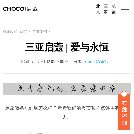
北
三
成
成都婚庆公司
京
亚
都
当前位置:
首页
>
启蔻案例
>
三亚启蔻 | 爱与永恒
更新时间：2021-12-05 07:08:32
作者：
choco启蔻婚礼
启蔻做婚礼到底怎么样？看看我们的真实客户点评更有说服
力。