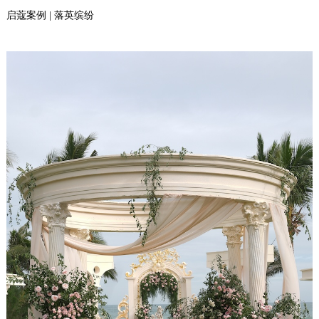
启蔻案例 | 落英缤纷